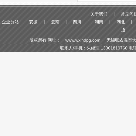
关于我们
|
常见问
企业分站：
安徽
|
云南
|
四川
|
湖南
|
湖北
|
通
|
版权所有 网址：
www.wxlndpg.com
无锡联农温室大
联系人/手机：朱经理 13961819760 电话/