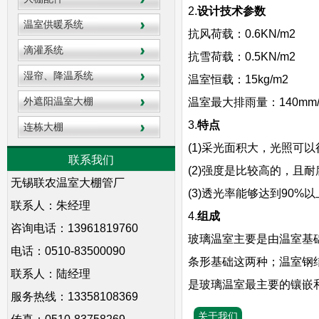
2.
设计技术参数
温室供暖系统
抗风荷载：0.6KN/m2
滴灌系统
抗雪荷载：0.5KN/m2
湿帘、降温系统
温室恒载：15kg/m2
外遮阳温室大棚
温室最大排雨量：140mm/
3.
特点
连栋大棚
(1)采光面积大，光照可
联系我们
(2)强度是比较高的，且
无锡联农温室大棚管厂
(3)透光率能够达到90
联系人：朱经理
4.
组成
咨询电话：13961819760
玻璃温室主要是由温室基
电话：0510-83500090
条形基础这两种；温室钢
联系人：陆经理
是玻璃温室最主要的镶嵌
服务热线：13358108369
关于我们