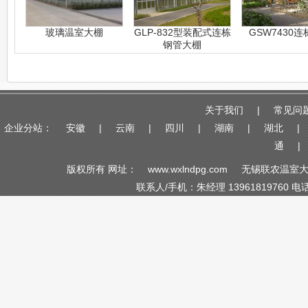
玻璃温室大棚
GLP-832型装配式连栋
GSW7430
钢管大棚
关于我们
|
常见问
企业分站：
安徽
|
云南
|
四川
|
湖南
|
湖北
|
通
|
版权所有 网址：
www.wxlndpg.com
无锡联农温室大
联系人/手机：朱经理 13961819760 电话/