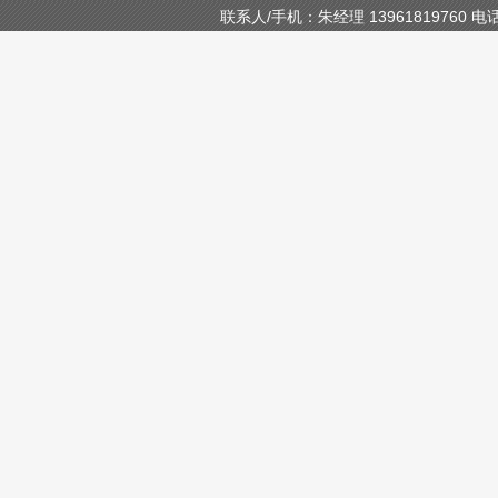
联系人/手机：朱经理 13961819760 电话/